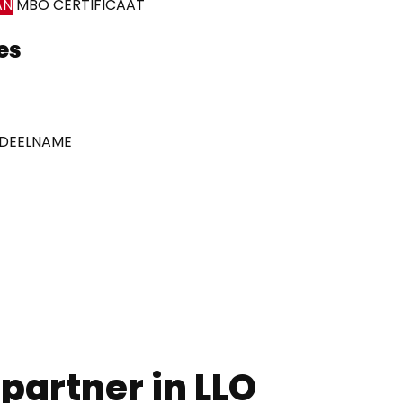
AN
MBO CERTIFICAAT
es
 DEELNAME
partner in LLO