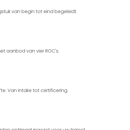
stuk van begin tot eind begeleidt.
het aanbod van vier ROC's.
 Van intake tot certificering.
den optimaal ingezet voor uw traject.