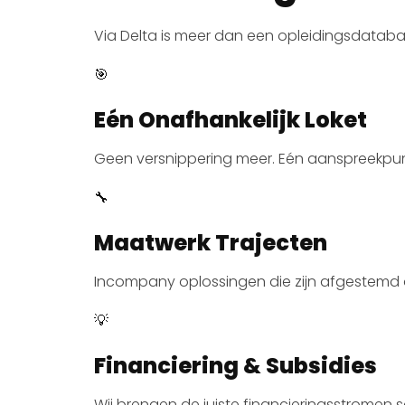
Via Delta is meer dan een opleidingsdatabas
🎯
Eén Onafhankelijk Loket
Geen versnippering meer. Eén aanspreekpunt
🔧
Maatwerk Trajecten
Incompany oplossingen die zijn afgestemd op
💡
Financiering & Subsidies
Wij brengen de juiste financieringsstromen