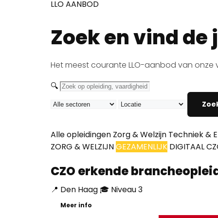
LLO AANBOD
Zoek en vind de 
Het meest courante LLO-aanbod van onze vier p
🔍
Zoe
Alle opleidingen
Zorg & Welzijn
Techniek & E
ZORG & WELZIJN
GEZAMENLIJK
DIGITAAL CZ
CZO erkende brancheoplei
📍 Den Haag
🎓 Niveau 3
Meer info