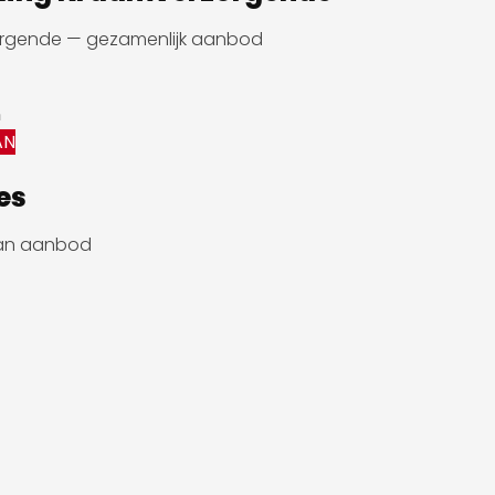
rgende — gezamenlijk aanbod
n
AN
es
aan aanbod