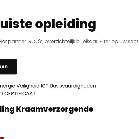
juiste opleiding
artner-ROC's, overzichtelijk bij elkaar. Filter op uw sector
ken
nergie
Veiligheid
ICT
Basisvaardigheden
O CERTIFICAAT
ding Kraamverzorgende