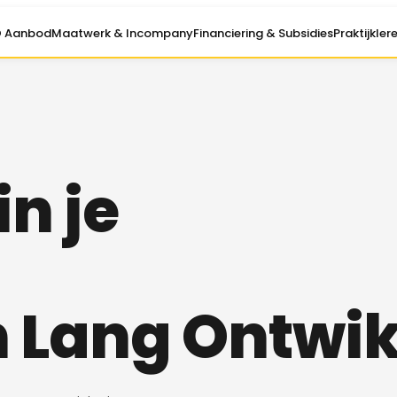
O Aanbod
Maatwerk & Incompany
Financiering & Subsidies
Praktijkler
in je
 Lang Ontwi