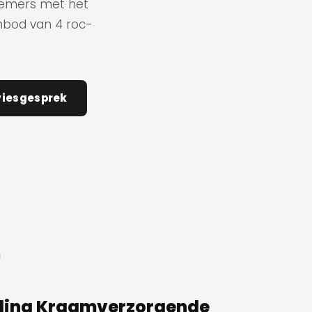
nemers met het
nbod van 4 roc-
viesgesprek
n
ding Kraamverzorgende