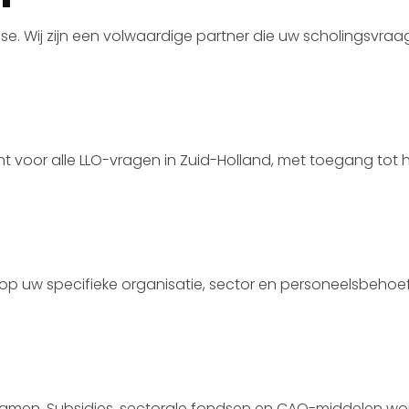
e. Wij zijn een volwaardige partner die uw scholingsvraag
 voor alle LLO-vragen in Zuid-Holland, met toegang tot 
 uw specifieke organisatie, sector en personeelsbehoefte.
 samen. Subsidies, sectorale fondsen en CAO-middelen wor