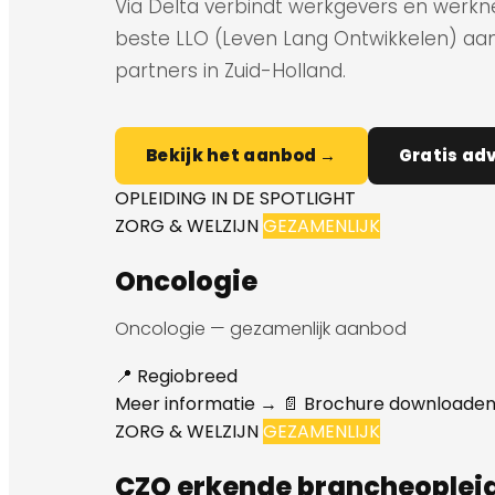
Via Delta verbindt werkgevers en werk
beste LLO (Leven Lang Ontwikkelen) aa
partners in Zuid-Holland.
Bekijk het aanbod →
Gratis ad
OPLEIDING IN DE SPOTLIGHT
ZORG & WELZIJN
GEZAMENLIJK
Oncologie
Oncologie — gezamenlijk aanbod
📍 Regiobreed
Meer informatie →
📄 Brochure downloade
ZORG & WELZIJN
GEZAMENLIJK
CZO erkende brancheoplei