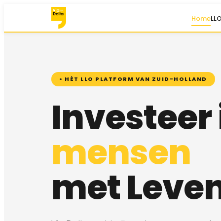
Home
LL
• HÉT LLO PLATFORM VAN ZUID-HOLLAND
Investeer 
mensen
met Leven